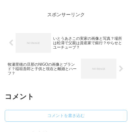
した。千葉真一の息子は次男で母親は？
写真とゴードンと確執？千...
スポンサーリンク
いとうあさこの実家の画像と写真？場所
は松濤で父親は資産家で銀行？やらせと
ユーチューブ？
牧瀬里穂の旦那のNIGOの画像とブラン
ド？稲垣吾郎と子供と現在と離婚とハー
フ？
コメント
コメントを書き込む