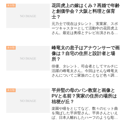
花田虎上の嫁はくみ？再婚で年齢
未分類
と創価学会？大阪と料理と保育
士？
元力士で現在はタレント、実業家、スポ
ーツキャスターとして活動中の花田虎上
さん。最近は奥様とテレビ出演されるこ
とも多いです。今回はそんな花田虎上さ
んの奥様について色々調べてみました。
花田虎上の嫁はくみで再婚で年齢と創価
峰竜太の息子はアナウンサーで画
未分類
学会？花田虎上さんは２０...
像は？自宅の住所と設計者と場
所？
俳優、タレント、司会者としてマルチに
活躍の峰竜太さん。今回はそんな峰竜太
さんについてご家族のことなど色々調べ
てみました。峰竜太の息子はアナウンサ
ーで画像は？峰竜太さんには息子さんと
娘さんの二人のお子さんがいらっしゃい
平井堅の母のパン教室と画像と
未分類
ます。息子さんのお名前は...
PVと名前？実家の住所の場所は
桔梗が丘？
楽園や瞳をとじてなど、数々のヒット曲
を飛ばした平井堅さん。平井さんといえ
ば、日本人離れしたハーフのような彫り
の深い顔や一度聴くと忘れられな声が特
徴的ですよね。そんな平井さんですが、