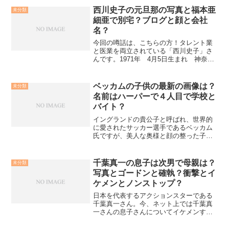
お母さまの事や実家のことなど話題に上
西川史子の元旦那の写真と福本亜
未分類
がっています。今回、その...
細亜で別宅？ブログと顔と会社
名？
今回の噂話は、こちらの方！タレント業
と医業を両立されている「西川史子」さ
んです。1971年 4月5日生まれ 神奈川
県出身西川史子さんの父親は、日本医科
大学卒業の整形外科医。お金持ちの一家
に生まれましたが、スパルタ教育を幼少
ベッカムの子供の最新の画像は？
未分類
期から受けてきたそ...
名前はハーパーで４人目で学校と
バイト？
イングランドの貴公子と呼ばれ、世界的
に愛されたサッカー選手であるベッカム
氏ですが、美人な奥様と顔の整った子ど
も達に囲まれてどんな生活を送っている
のでしょうか？今回はそんな知られざる
ベッカム氏の華やかな生活を追っていこ
千葉真一の息子は次男で母親は？
未分類
うと思います。ベッカムの...
写真とゴードンと確執？衝撃とイ
ケメンとノンストップ？
日本を代表するアクションスターである
千葉真一さん。今、ネット上では千葉真
一さんの息子さんについてイケメンすぎ
ると話題となっていますね。その気にな
るイケメン息子さんについて調べてみま