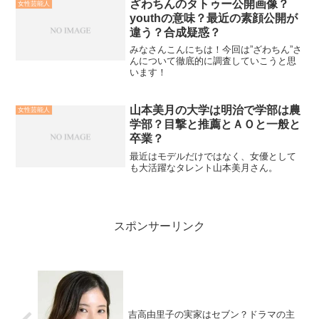
ざわちんのタトゥー公開画像？
女性芸能人
youthの意味？最近の素顔公開が
違う？合成疑惑？
みなさんこんにちは！今回は”ざわちん”さ
んについて徹底的に調査していこうと思
います！
山本美月の大学は明治で学部は農
女性芸能人
学部？目撃と推薦とＡＯと一般と
卒業？
最近はモデルだけではなく、女優として
も大活躍なタレント山本美月さん。
スポンサーリンク
吉高由里子の実家はセブン？ドラマの主