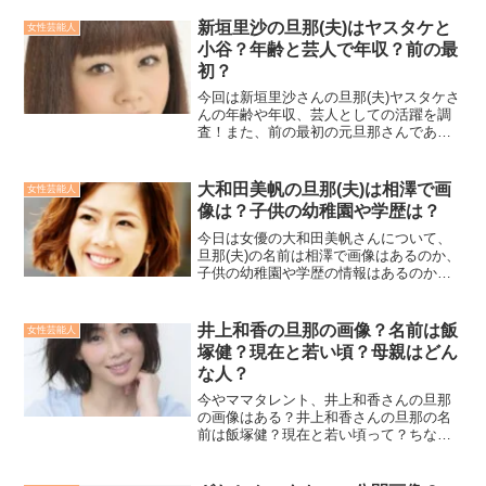
噂、さらには父親と破産と逮捕というワ
ードについても調べてみました！
新垣里沙の旦那(夫)はヤスタケと
女性芸能人
小谷？年齢と芸人で年収？前の最
初？
今回は新垣里沙さんの旦那(夫)ヤスタケさ
んの年齢や年収、芸人としての活躍を調
査！また、前の最初の元旦那さんである
小谷さんについても！いつから交際をさ
れているのかや馴れ初めも大調査だよ！
大和田美帆の旦那(夫)は相澤で画
女性芸能人
像は？子供の幼稚園や学歴は？
今日は女優の大和田美帆さんについて、
旦那(夫)の名前は相澤で画像はあるのか、
子供の幼稚園や学歴の情報はあるのかな
ど色々と調べてみました！
井上和香の旦那の画像？名前は飯
女性芸能人
塚健？現在と若い頃？母親はどん
な人？
今やママタレント、井上和香さんの旦那
の画像はある？井上和香さんの旦那の名
前は飯塚健？現在と若い頃って？ちなみ
に井上和香さんの母親は有名人？どんな
人なの？をまとめて調査してみました！