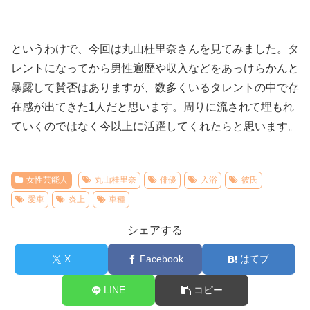
というわけで、今回は丸山桂里奈さんを見てみました。タ
レントになってから男性遍歴や収入などをあっけらかんと
暴露して賛否はありますが、数多くいるタレントの中で存
在感が出てきた1人だと思います。周りに流されて埋もれ
ていくのではなく今以上に活躍してくれたらと思います。
女性芸能人
丸山桂里奈
俳優
入浴
彼氏
愛車
炎上
車種
シェアする
X
Facebook
はてブ
LINE
コピー