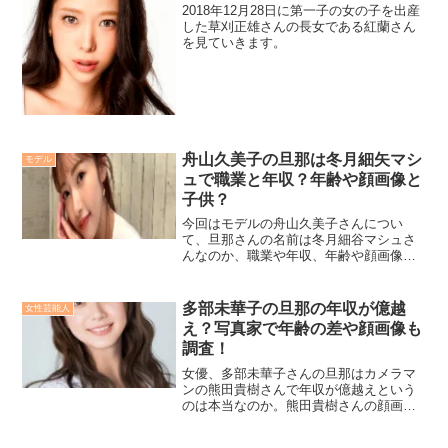
2018年12月28日に第一子の女の子を出産
した草刈正雄さんの長女である紅蘭さん
を見ていきます。
舟山久美子の旦那は冬月細矢マシ
モデル
ュで職業と年収？年齢や顔画像と
子供？
今回はモデルの舟山久美子さんについ
て、旦那さんの名前は冬月細谷マシュさ
んなのか、職業や年収、年齢や顔画像に
ついて、そして子供の性別や名前につい
ても詳しく調べていきたいと思います！
多部未華子の旦那の年収が億越
女性芸能人
え？写真家で年齢の差や顔画像も
調査！
女優、多部未華子さんの旦那はカメラマ
ンの熊田貴樹さんで年収が億越えという
のは本当なのか。熊田貴樹さんの顔画像
と年齢や二人の歳の差は判明しているの
か、など噂レベルのお話の真相を調査し