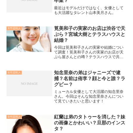
卒業？
最近はモデルだけではなく、女優として
も大活躍なタレント山本美月さん。
筧美和子の実家のお店は渋谷で天
女性芸能人
ぷら？宮城大樹とテラスハウスと
結婚？
今回は筧美和子さんの実家や結婚につい
て調査！筧美和子さんの実家のお店が天
ぷら屋さんとの噂？テラスハウスで共演
の宮城大樹さんとの関係？結婚して子供
はいる？ 写真集がすごくてドラマは孤狼
の血に出演されているのかを詳しく紹
知念里奈の弟はジャニーズで逮
女性芸能人
介！
捕？名前は侑李？顔と今と誰？ラ
グビー？
ミューカル女優として大活躍の知念里奈
さん。今回はそんな知念里奈さんについ
て見ていきたいと思います！
紅蘭は弟のタトゥーを消した？妹
女性芸能人
の画像とかわいい？旦那のインス
タ？