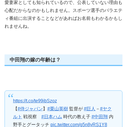
愛妻家としても知られているので、公表していない理由も
心配だからなのかもしれません。スポーツ選手のバラエテ
ィ番組に出演することなどがあればお名前もわかるかもし
れませんね。
中田翔の嫁の年齢は？
https://t.co/te99ibSzoz
【
#侍ジャパン
】
#栗山英樹
監督が
#巨人
－
#ヤク
ルト
戦視察
#日本ハム
時代の教え子
#中田翔
内
野手とグータッチ
pic.twitter.com/g5n8yRS1Y8