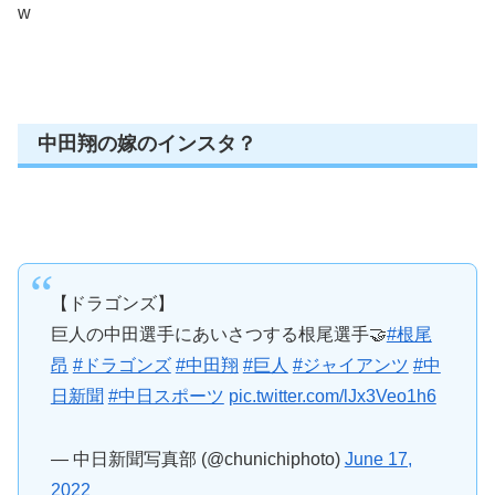
w
中田翔の嫁のインスタ？
【ドラゴンズ】
巨人の中田選手にあいさつする根尾選手🤝
#根尾
昂
#ドラゴンズ
#中田翔
#巨人
#ジャイアンツ
#中
日新聞
#中日スポーツ
pic.twitter.com/lJx3Veo1h6
— 中日新聞写真部 (@chunichiphoto)
June 17,
2022