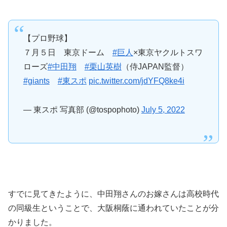
【プロ野球】
７月５日 東京ドーム
#巨人
×東京ヤクルトスワ
ローズ
#中田翔
#栗山英樹
（侍JAPAN監督）
#giants
#東スポ
pic.twitter.com/jdYFQ8ke4i
— 東スポ 写真部 (@tospophoto)
July 5, 2022
すでに見てきたように、中田翔さんのお嫁さんは高校時代
の同級生ということで、大阪桐蔭に通われていたことが分
かりました。