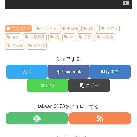
アスリート
インスタ
中田翔
何人
卒アル
名前
大阪桐蔭
娘
嫁
子供
小学校
立命館
顔画像
シェアする
X
Facebook
はてブ
LINE
コピー
takaan 0173をフォローする