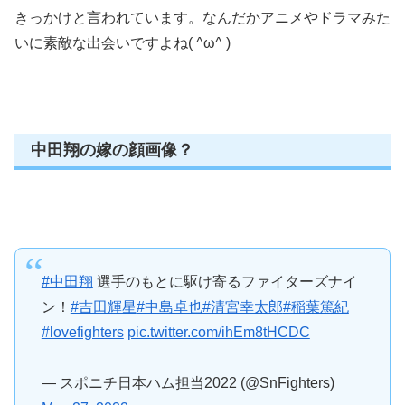
きっかけと言われています。なんだかアニメやドラマみた
いに素敵な出会いですよね( ^ω^ )
中田翔の嫁の顔画像？
#中田翔
選手のもとに駆け寄るファイターズナイ
ン！
#吉田輝星
#中島卓也
#清宮幸太郎
#稲葉篤紀
#lovefighters
pic.twitter.com/ihEm8tHCDC
— スポニチ日本ハム担当2022 (@SnFighters)