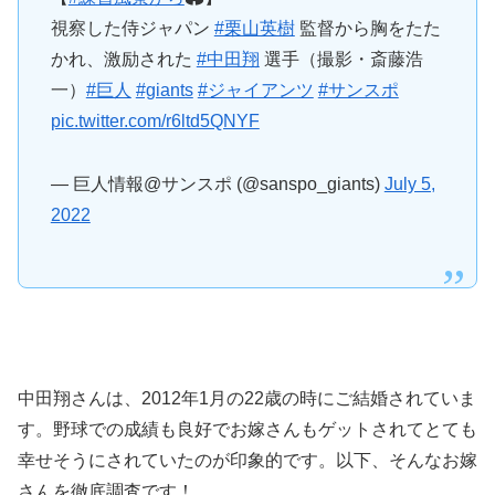
視察した侍ジャパン
#栗山英樹
監督から胸をたた
かれ、激励された
#中田翔
選手（撮影・斎藤浩
一）
#巨人
#giants
#ジャイアンツ
#サンスポ
pic.twitter.com/r6ltd5QNYF
— 巨人情報@サンスポ (@sanspo_giants)
July 5,
2022
中田翔さんは、2012年1月の22歳の時にご結婚されていま
す。野球での成績も良好でお嫁さんもゲットされてとても
幸せそうにされていたのが印象的です。以下、そんなお嫁
さんを徹底調査です！