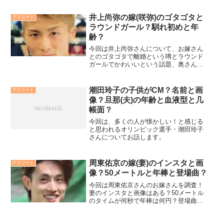
初めと子供がいるのかや現在の様子につ
いても徹底解説していきます。
井上尚弥の嫁(咲弥)のゴタゴタと
アスリート
ラウンドガール？馴れ初めと年
齢？
今回は井上尚弥さんについて、お嫁さん
とのゴタゴタで離婚という噂とラウンド
ガールでかわいいという話題、奥さんの
年齢はおいくつで画像と写真はあるの
か、仕事は何をされていて、インスタと
馴れ初めはは明かされているのかについ
潮田玲子の子供がCM？名前と画
アスリート
ても紹介していきます！
像？旦那(夫)の年齢と血液型と几
帳面？
今回は、多くの人が懐かしい！と感じる
と思われるオリンピック選手・潮田玲子
さんについてお話します。
周東佑京の嫁(妻)のインスタと画
アスリート
像？50メートルと年棒と登場曲？
今回は周東佑京さんのお嫁さんを調査！
妻のインスタと画像はある？50メートル
のタイムが何秒で年棒は何円？登場曲と
応援歌についても詳しく紹介！