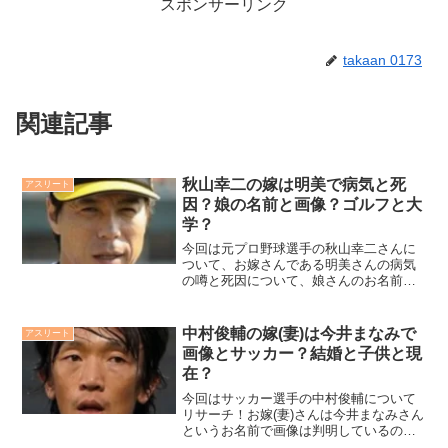
スポンサーリンク
takaan 0173
関連記事
秋山幸二の嫁は明美で病気と死
アスリート
因？娘の名前と画像？ゴルフと大
学？
今回は元プロ野球選手の秋山幸二さんに
ついて、お嫁さんである明美さんの病気
の噂と死因について、娘さんのお名前と
画像は公表されているのか、ゴルフをさ
れていて通われている大学はどこなの
か、現役時代の成績と再婚の噂について
中村俊輔の嫁(妻)は今井まなみで
アスリート
も調査しました。是非ご覧ください！
画像とサッカー？結婚と子供と現
在？
今回はサッカー選手の中村俊輔について
リサーチ！お嫁(妻)さんは今井まなみさん
というお名前で画像は判明しているのか
調査！サッカーと結婚に至るまでの馴れ