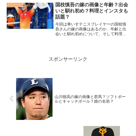
国枝慎吾の嫁の画像と年齢？出会
アスリート
いと馴れ初め？料理とインスタも
話題？
今回は車いすテニスプレイヤーの国枝慎
吾さんの嫁の画像はあるのか、年齢と出
会いと馴れ初めについて、そして料理と
インスタについてもチェケラ！
スポンサーリンク
山川穂高の嫁の画像と群馬？ソフトボー
ルとキャッチボール？娘の名前？