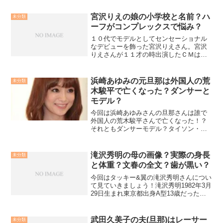
大学卒業の整形外科医。お金持ちの一家
に生まれましたが、スパルタ教育を幼少
宮沢りえの娘の小学校と名前？ハ
未分類
期から受けてきたそ...
ーフがコンプレックスで悩み？
１０代でモデルとしてセンセーショナル
なデビューを飾った宮沢りえさん。宮沢
りえさんが１１才の時出演したＣＭは大
反響でした。同年代の誰もが羨む、最高
の美少女として大変有名になりました
ね。現在４３才となられた宮沢りえさん
浜崎あゆみの元旦那は外国人の荒
未分類
は、長い芸能生活の中であら...
木駿平で亡くなった？ダンサーと
モデル？
今回は浜崎あゆみさんの旦那さんは誰で
外国人の荒木駿平さんで亡くなった！？
それともダンサーモデル？タイソン・ホ
ドキンさんとマニュエル・シュワルツか
松浦勝人さん？なのか？歴代旦那や今現
在のお相手の年齢と写真集もあるのかに
滝沢秀明の母の画像？実際の身長
未分類
ついても！
と体重？文春の全文？歯が黒い？
今回はタッキー&翼の滝沢秀明さんについ
て見ていきましょう！滝沢秀明1982年3月
29日生まれ東京都出身A型13歳だった
1995年に、堂本光一さんに憧れてオーデ
ィションを受けてジャニーズ事務所に入
所。同期には今井翼さんや屋良朝幸さん
武田久美子の夫(旦那)はレーサー
未分類