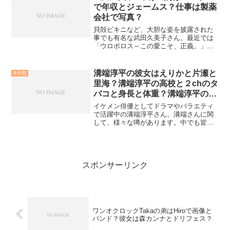
がいます。...
で年収とジェームス？仕事は製薬
会社で写真？
貝殻ビキニなど、大胆な姿を披露された
事でも有名な武田久美子さん。最近では
「ウロボロス～この愛こそ、正義。」に
もご出演されましたね。そんな武田久美
子さんですが、アメリカ人男性とご結婚
されています。その気になる夫や、また
溝端淳平の彼女はえりかと片瀬と
未分類
娘さんについてもご紹介し...
里海？溝端淳平の高校と２chのタ
バコと身長と体重？溝端淳平の顔
はでかい？
イケメン俳優としてドラマやバラエティ
で活躍中の溝端淳平さん。溝端さんに関
して、様々な噂があります。中でも皆さ
んが気になるのは、こちらの話題ではな
いでしょうか？溝端淳平の彼女はえりか
と片瀬と里海？溝端さんと言えば、芸能
界イケメンランキングでは...
スポンサーリンク
ワンオクロックTakaの弟はHiroで画像と
バンド？彼女は森カンナとドリフェス？