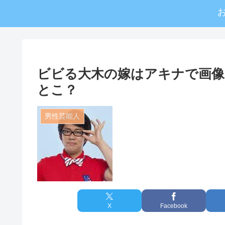
ビビる大木の嫁はアキナで画像
とこ？
男性芸能人
X
Facebook