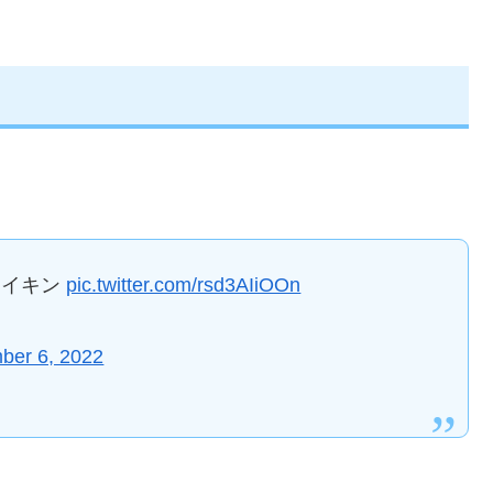
セイキン
pic.twitter.com/rsd3AIiOOn
ber 6, 2022