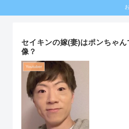
セイキンの嫁(妻)はポンちゃ
像？
Youtuber