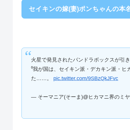
セイキンの嫁(妻)ポンちゃんの本
火星で発見されたパンドラボックスが引き
⁰我が国は、セイキン派・デカキン派・ヒ
た……。
pic.twitter.com/9SBzQkJFvc
— そーマニア(そーま)@ヒカマニ界のミヤシタ先