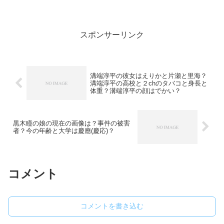
下に玉木宏さんの簡単なプロフィールを
高校2年生の時に現在所属しているアオイ
コーポレーションの社長にスカウトさ
れ、芸能界に入...
スポンサーリンク
溝端淳平の彼女はえりかと片瀬と里海？
溝端淳平の高校と２chのタバコと身長と
体重？溝端淳平の顔はでかい？
黒木瞳の娘の現在の画像は？事件の被害
者？今の年齢と大学は慶應(慶応)？
コメント
コメントを書き込む