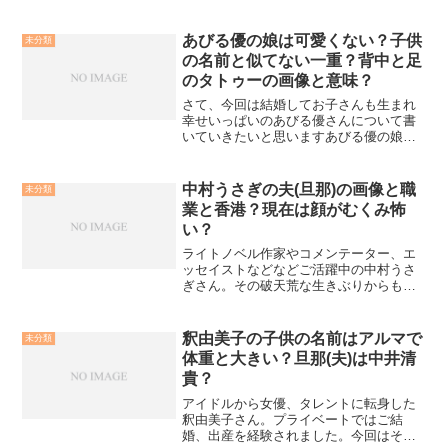
あびる優の娘は可愛くない？子供
未分類
の名前と似てない一重？背中と足
のタトゥーの画像と意味？
さて、今回は結婚してお子さんも生まれ
幸せいっぱいのあびる優さんについて書
いていきたいと思いますあびる優の娘は
可愛くない？さて、まずは最近生まれた
娘さんの話題について書いていきたいと
思います。その前に旦那さんについて。
中村うさぎの夫(旦那)の画像と職
未分類
旦那さんの名前は才賀紀左...
業と香港？現在は顔がむくみ怖
い？
ライトノベル作家やコメンテーター、エ
ッセイストなどなどご活躍中の中村うさ
ぎさん。その破天荒な生きぶりからも話
題となっていますね。今回、そんな中村
うさぎさんの夫についてや、顔のむくみ
についてなどを調べてみました。中村う
釈由美子の子供の名前はアルマで
未分類
さぎの夫(旦那)の画像と...
体重と大きい？旦那(夫)は中井清
貴？
アイドルから女優、タレントに転身した
釈由美子さん。プライベートではご結
婚、出産を経験されました。今回はそん