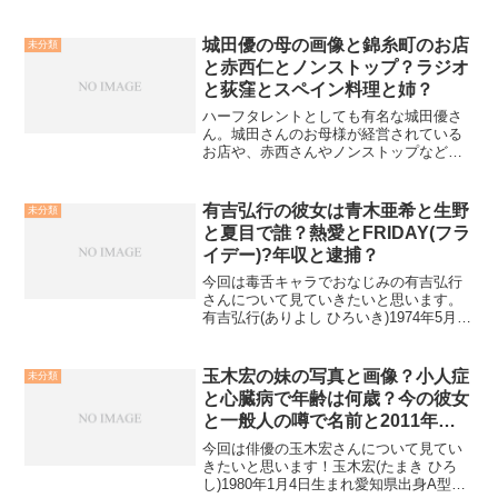
な釈由美子さんについて色々調べてみま
した。釈由美子さんのプロフィールはこ
ちらです。本名：釋 由美子生年月日：１
城田優の母の画像と錦糸町のお店
未分類
９７８年６月１２日出身地...
と赤西仁とノンストップ？ラジオ
と荻窪とスペイン料理と姉？
ハーフタレントとしても有名な城田優さ
ん。城田さんのお母様が経営されている
お店や、赤西さんやノンストップなどな
ど、気になる話題を調べてみました。城
田優の母の画像と錦糸町のお店と赤西仁
とノンストップ？ラジオと荻窪とスペイ
有吉弘行の彼女は青木亜希と生野
未分類
ン料理と姉？城田さんのお...
と夏目で誰？熱愛とFRIDAY(フラ
イデー)?年収と逮捕？
今回は毒舌キャラでおなじみの有吉弘行
さんについて見ていきたいと思います。
有吉弘行(ありよし ひろいき)1974年5月31
日生まれ広島県出身A型1993年、オール
巨人さんの弟子となったことでお笑いの
世界に入りました。しかし喧嘩で兄弟弟
玉木宏の妹の写真と画像？小人症
未分類
子に怪我...
と心臓病で年齢は何歳？今の彼女
と一般人の噂で名前と2011年の
昔は誰？
今回は俳優の玉木宏さんについて見てい
きたいと思います！玉木宏(たまき ひろ
し)1980年1月4日生まれ愛知県出身A型以