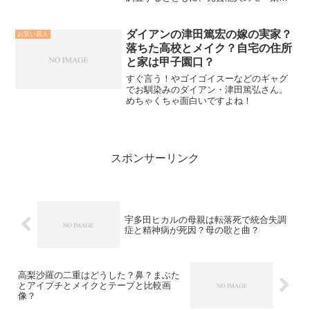
という噂と大分出身なのか、画像もある
のかも見てみました！
ダイアンの津田篤宏の嫁の実家？
お笑い芸人
落ちた高校とメイク？自宅の住所
と家は甲子園口？
すぐ言う！やゴイゴイスーなどのギャグ
でお馴染みのダイアン・津田篤弘さん。
めちゃくちゃ面白いですよね！
スポンサーリンク
宇多田ヒカルの母親は転落死で統合失調
症と精神病が死因？母の歌と曲？
高梨沙羅の二重はどうした？鼻？まぶた
とアイプチとメイクとテープと比較画
像？