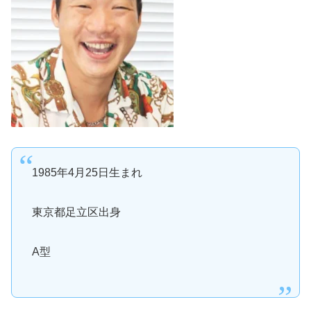
1985
年
4
月
25
日生まれ
東京都足立区出身
A
型