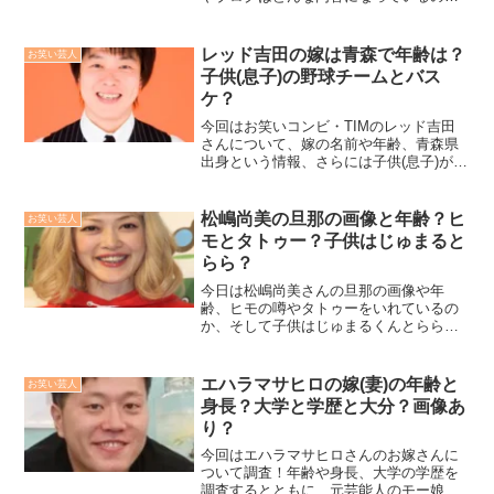
か、子供さんの似ている顔と名前は何と
おっしゃるのかについて調査しましたの
で、詳しくお伝えしていきます！
レッド吉田の嫁は青森で年齢は？
お笑い芸人
子供(息子)の野球チームとバス
ケ？
今回はお笑いコンビ・TIMのレッド吉田
さんについて、嫁の名前や年齢、青森県
出身という情報、さらには子供(息子)が所
属するバスケや野球チーム、高校の名前
などについて徹底的に調べてみました。
松嶋尚美の旦那の画像と年齢？ヒ
お笑い芸人
モとタトゥー？子供はじゅまると
らら？
今日は松嶋尚美さんの旦那の画像や年
齢、ヒモの噂やタトゥーをいれているの
か、そして子供はじゅまるくんとららち
ゃんでインターナショナルスクールに通
っているのか、茶髪でサッカーをしてい
るのかなど詳しく調べていきたいと思い
エハラマサヒロの嫁(妻)の年齢と
お笑い芸人
ます！
身長？大学と学歴と大分？画像あ
り？
今回はエハラマサヒロさんのお嫁さんに
ついて調査！年齢や身長、大学の学歴を
調査するとともに、元芸能人のモー娘。