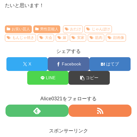
たいと思います！
お笑い芸人
男性芸能人
おたけ
じゃんぽけ
もんじゃ焼き
大会
嫁
実家
筋肉
顔画像
シェアする
X
Facebook
はてブ
LINE
コピー
Alice0321をフォローする
スポンサーリンク