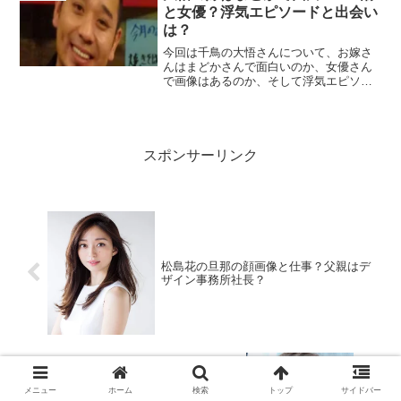
と女優？浮気エピソードと出会い
は？
今回は千鳥の大悟さんについて、お嫁さ
んはまどかさんで面白いのか、女優さん
で画像はあるのか、そして浮気エピソー
ドと2人の出会い、奈良出身の噂や、子供
さんについても詳しく調べていきたいと
思います！
スポンサーリンク
松島花の旦那の顔画像と仕事？父親はデ
ザイン事務所社長？
メニュー
ホーム
検索
トップ
サイドバー