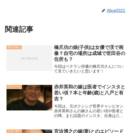
Alice0321
関連記事
橋爪功の娘(子供)は女優で渓で画
男性芸能人
像？自宅の場所は成城で世田谷の
住所も？
今回はベテラン俳優の橋爪功さんについ
て見ていきたいと思います！
赤井英和の嫁は医者でインスタと
アスリート
若い頃？本と年齢(歳)と八戸と有
吉？
今回は、元ボクシング世界チャンピオン
赤井英和さんの嫁さんの若い頃や医者と
の噂、また話題のインスタ、出身は八戸
か？本の出版の噂や年齢、そして有吉さ
んとの関係についても調査してみまし
た！
宮迫博之の嫁(妻)とのエピソード
お笑い芸人