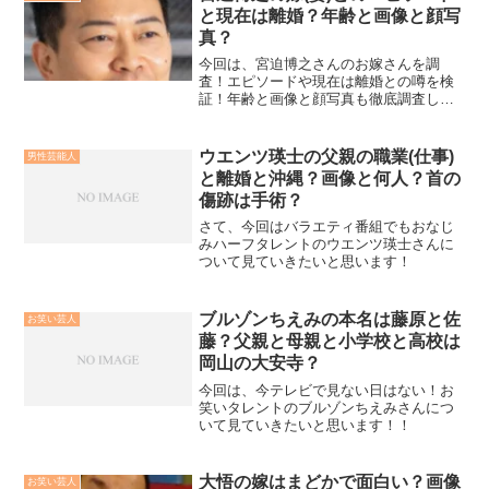
と現在は離婚？年齢と画像と顔写
真？
今回は、宮迫博之さんのお嫁さんを調
査！エピソードや現在は離婚との噂を検
証！年齢と画像と顔写真も徹底調査しま
したので、是非ご覧ください。
ウエンツ瑛士の父親の職業(仕事)
男性芸能人
と離婚と沖縄？画像と何人？首の
傷跡は手術？
さて、今回はバラエティ番組でもおなじ
みハーフタレントのウエンツ瑛士さんに
ついて見ていきたいと思います！
ブルゾンちえみの本名は藤原と佐
お笑い芸人
藤？父親と母親と小学校と高校は
岡山の大安寺？
今回は、今テレビで見ない日はない！お
笑いタレントのブルゾンちえみさんにつ
いて見ていきたいと思います！！
大悟の嫁はまどかで面白い？画像
お笑い芸人