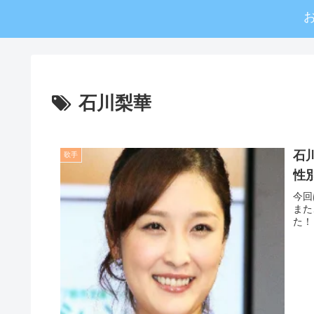
石川梨華
石
歌手
性
今回
また
た！