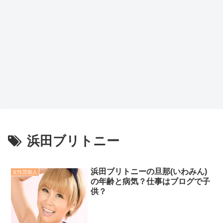
浜田ブリトニー
浜田ブリトニーの旦那(いわみん)
女性芸能人
の年齢と病気？仕事はブログで子
供？