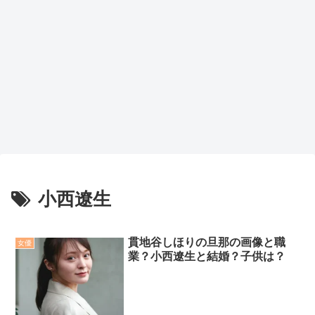
小西遼生
貫地谷しほりの旦那の画像と職
女優
業？小西遼生と結婚？子供は？