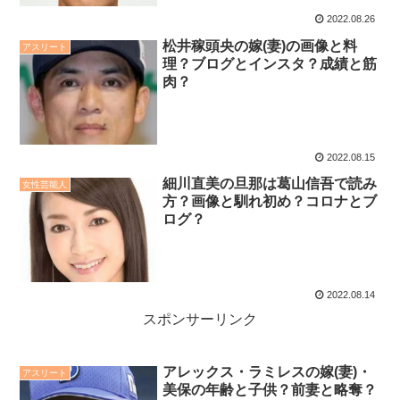
2022.08.26
松井稼頭央の嫁(妻)の画像と料
アスリート
理？ブログとインスタ？成績と筋
肉？
2022.08.15
細川直美の旦那は葛山信吾で読み
女性芸能人
方？画像と馴れ初め？コロナとブ
ログ？
2022.08.14
スポンサーリンク
アレックス・ラミレスの嫁(妻)・
アスリート
美保の年齢と子供？前妻と略奪？