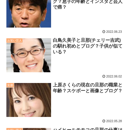
グ？息子の年齢とインスタと芸人
で癌？
2022.06.23
白鳥久美子と旦那(チェリー吉武)
お笑い芸人
の馴れ初めとブログ？子供が似て
いる？
2022.06.02
上原さくらの現在の旦那の職業と
女優
年齢？スケボーと画像とブログ？
2022.05.28
ハイヒールモモコの旦那の仕事は