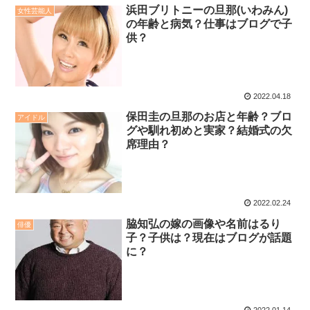
浜田ブリトニーの旦那(いわみん)
女性芸能人
の年齢と病気？仕事はブログで子
供？
2022.04.18
保田圭の旦那のお店と年齢？ブロ
アイドル
グや馴れ初めと実家？結婚式の欠
席理由？
2022.02.24
脇知弘の嫁の画像や名前はるり
俳優
子？子供は？現在はブログが話題
に？
2022.01.14