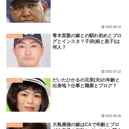
2022.08.10
青木宣親の嫁との馴れ初めとブロ
アスリート
グとインスタ？子供(娘と息子)は
何人？
2022.07.12
だいたひかるの旦那(夫)の年齢と
お笑い芸人
出身地？仕事と職業とブログ？
2022.06.28
大島康徳の嫁はCAで年齢とブロ
アスリート