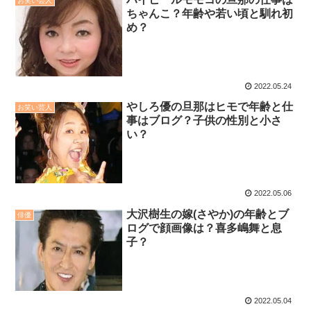
お笑い芸人
ちゃんこ？年齢や若い頃と馴れ初
め？
2022.05.24
やしろ優の旦那はヒモで年齢と仕
お笑い芸人
事はブログ？子供の性別と小さ
い？
2022.05.06
大沢樹生の嫁(さやか)の年齢とブ
俳優
ログで顔画像は？喜多嶋舞と息
子？
2022.05.04