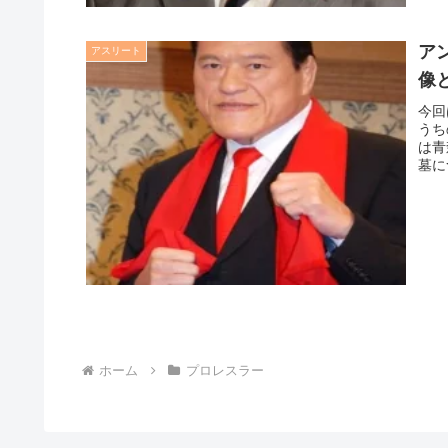
ア
アスリート
像
今回
うち
は青
墓に
ホーム
プロレスラー